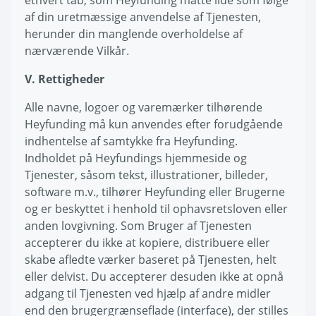
ethvert tab, som Heyfunding måtte lide som følge
af din uretmæssige anvendelse af Tjenesten,
herunder din manglende overholdelse af
nærværende Vilkår.
V. Rettigheder
Alle navne, logoer og varemærker tilhørende
Heyfunding må kun anvendes efter forudgående
indhentelse af samtykke fra Heyfunding.
Indholdet på Heyfundings hjemmeside og
Tjenester, såsom tekst, illustrationer, billeder,
software m.v., tilhører Heyfunding eller Brugerne
og er beskyttet i henhold til ophavsretsloven eller
anden lovgivning. Som Bruger af Tjenesten
accepterer du ikke at kopiere, distribuere eller
skabe afledte værker baseret på Tjenesten, helt
eller delvist. Du accepterer desuden ikke at opnå
adgang til Tjenesten ved hjælp af andre midler
end den brugergrænseflade (interface), der stilles