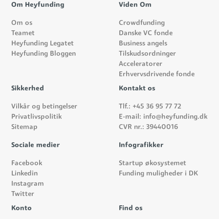
Om Heyfunding
Viden Om
Om os
Crowdfunding
Teamet
Danske VC fonde
Heyfunding Legatet
Business angels
Heyfunding Bloggen
Tilskudsordninger
Acceleratorer
Erhvervsdrivende fonde
Sikkerhed
Kontakt os
Vilkår og betingelser
Tlf.: +45 36 95 77 72
Privatlivspolitik
E-mail: info@heyfunding.dk
Sitemap
CVR nr.: 39440016
Sociale medier
Infografikker
Facebook
Startup økosystemet
Linkedin
Funding muligheder i DK
Instagram
Twitter
Konto
Find os