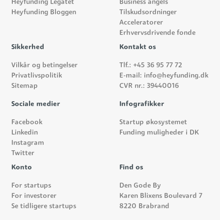
Heyfunding Legatet
Business angels
Heyfunding Bloggen
Tilskudsordninger
Acceleratorer
Erhvervsdrivende fonde
Sikkerhed
Kontakt os
Vilkår og betingelser
Tlf.: +45 36 95 77 72
Privatlivspolitik
E-mail: info@heyfunding.dk
Sitemap
CVR nr.: 39440016
Sociale medier
Infografikker
Facebook
Startup økosystemet
Linkedin
Funding muligheder i DK
Instagram
Twitter
Konto
Find os
For startups
Den Gode By
For investorer
Karen Blixens Boulevard 7
Se tidligere startups
8220 Brabrand