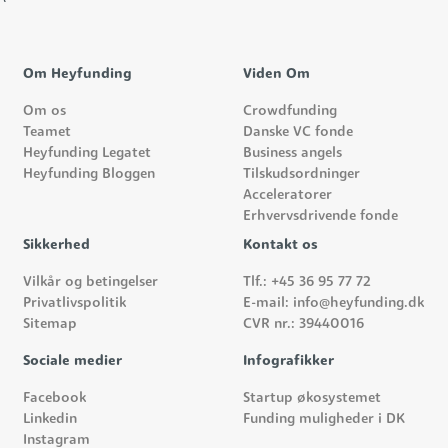
Om Heyfunding
Viden Om
Om os
Crowdfunding
Teamet
Danske VC fonde
Heyfunding Legatet
Business angels
Heyfunding Bloggen
Tilskudsordninger
Acceleratorer
Erhvervsdrivende fonde
Sikkerhed
Kontakt os
Vilkår og betingelser
Tlf.: +45 36 95 77 72
Privatlivspolitik
E-mail: info@heyfunding.dk
Sitemap
CVR nr.: 39440016
Sociale medier
Infografikker
Facebook
Startup økosystemet
Linkedin
Funding muligheder i DK
Instagram