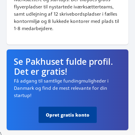
iværksættere og startups. Der tilbydes gratis
flyverpladser til nystartede iværksætterteams,
samt udlejning af 12 skrivebordspladser i fælles
kontormiljø og 8 lukkede kontorer med plads til
1-8 medarbejdere.
Se Pakhuset fulde profil.
Det er gratis!
Få adgang til samtlige fundingmuligheder i
Danmark og find de mest relevante for din
startup!
Opret
gratis konto
\