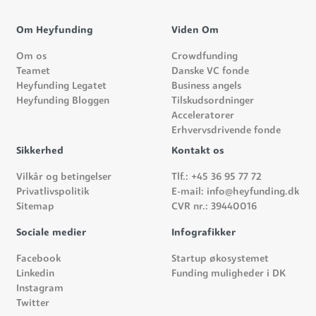
Om Heyfunding
Viden Om
Om os
Crowdfunding
Teamet
Danske VC fonde
Heyfunding Legatet
Business angels
Heyfunding Bloggen
Tilskudsordninger
Acceleratorer
Erhvervsdrivende fonde
Sikkerhed
Kontakt os
Vilkår og betingelser
Tlf.: +45 36 95 77 72
Privatlivspolitik
E-mail: info@heyfunding.dk
Sitemap
CVR nr.: 39440016
Sociale medier
Infografikker
Facebook
Startup økosystemet
Linkedin
Funding muligheder i DK
Instagram
Twitter