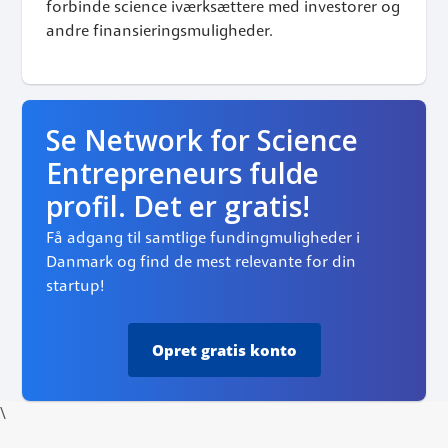
forbinde science iværksættere med investorer og
andre finansieringsmuligheder.
Se Network for Science
Entrepreneurs fulde
profil. Det er gratis!
Få adgang til samtlige fundingmuligheder i
Danmark og find de mest relevante for din
startup!
Opret
gratis konto
\