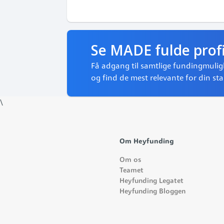
Se MADE fulde profil
Få adgang til samtlige fundingmuli
og find de mest relevante for din st
\
Om Heyfunding
Om os
Teamet
Heyfunding Legatet
Heyfunding Bloggen