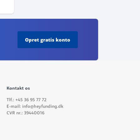
Opret
gratis konto
Kontakt os
Tlf.: +45 36 95 77 72
E-mail: info@heyfunding.dk
CVR nr.: 39440016