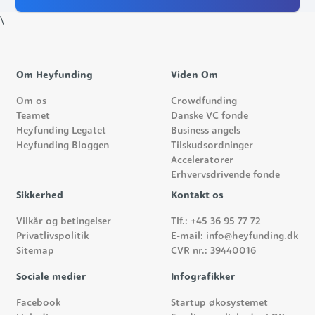
\
Om Heyfunding
Viden Om
Om os
Crowdfunding
Teamet
Danske VC fonde
Heyfunding Legatet
Business angels
Heyfunding Bloggen
Tilskudsordninger
Acceleratorer
Erhvervsdrivende fonde
Sikkerhed
Kontakt os
Vilkår og betingelser
Tlf.: +45 36 95 77 72
Privatlivspolitik
E-mail: info@heyfunding.dk
Sitemap
CVR nr.: 39440016
Sociale medier
Infografikker
Facebook
Startup økosystemet