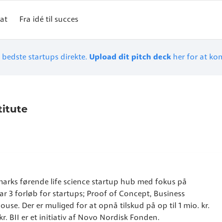
at
Fra idé til succes
 bedste startups direkte.
Upload dit pitch deck
her for at ko
titute
nmarks førende life science startup hub med fokus på
r 3 forløb for startups; Proof of Concept, Business
se. Der er muliged for at opnå tilskud på op til 1 mio. kr.
kr. BII er et initiativ af Novo Nordisk Fonden.