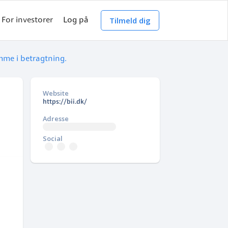
Tilmeld dig
For investorer
Log på
mme i betragtning.
Website
https://bii.dk/
Adresse
Social