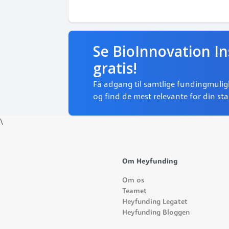
Se BioInnovation Ins
gratis!
Få adgang til samtlige fundingmuli
og find de mest relevante for din st
\
Om Heyfunding
Om os
Teamet
Heyfunding Legatet
Heyfunding Bloggen