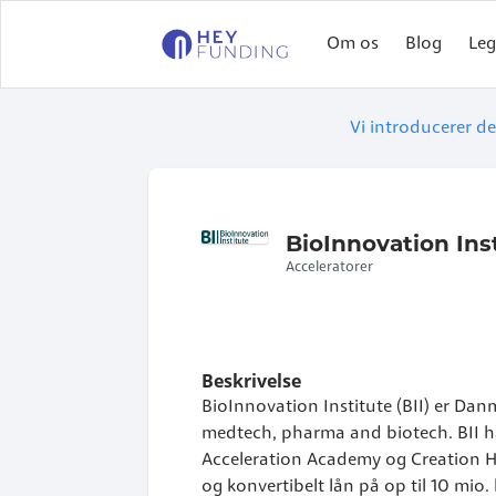
Om os
Blog
Leg
Vi introducerer de
BioInnovation Ins
Acceleratorer
Beskrivelse
BioInnovation Institute (BII) er Da
medtech, pharma and biotech. BII ha
Acceleration Academy og Creation Hou
og konvertibelt lån på op til 10 mio. 